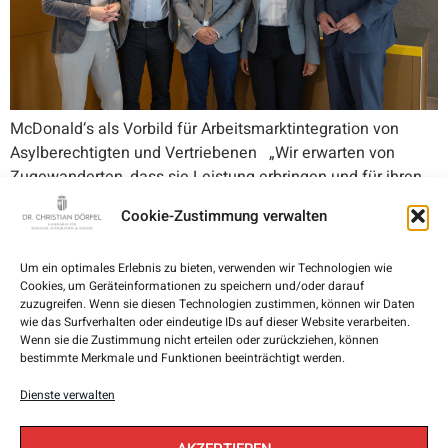
McDonald‘s als Vorbild für Arbeitsmarktintegration von
Asylberechtigten und Vertriebenen „Wir erwarten von
Zugewanderten, dass sie Leistung erbringen und für ihren
Lebensunterhalt selbst sorgen. Das geht nur, wenn sie
Cookie-Zustimmung verwalten
unsere Sprache lernen, Arbeit suchen und unsere Werte
respektieren. Wer dazu bereit ist, hat bei uns viele
Um ein optimales Erlebnis zu bieten, verwenden wir Technologien wie
Möglichkeiten. Sobald feststeht, dass jemand in
Cookies, um Geräteinformationen zu speichern und/oder darauf
Oberösterreich bleiben darf, hat […]
zuzugreifen. Wenn sie diesen Technologien zustimmen, können wir Daten
wie das Surfverhalten oder eindeutige IDs auf dieser Website verarbeiten.
Wenn sie die Zustimmung nicht erteilen oder zurückziehen, können
bestimmte Merkmale und Funktionen beeinträchtigt werden.
Dienste verwalten