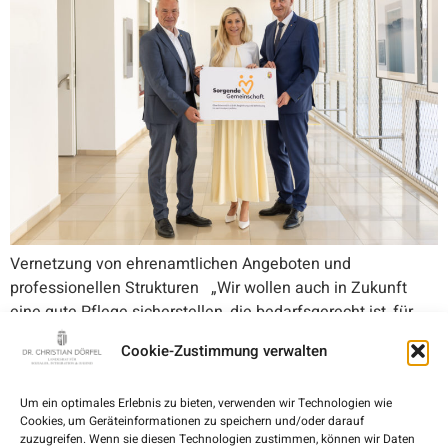
Vernetzung von ehrenamtlichen Angeboten und
professionellen Strukturen „Wir wollen auch in Zukunft
eine gute Pflege sicherstellen, die bedarfsgerecht ist, für
den Einzelnen leistbar bleibt und gleichzeitig von der
Cookie-Zustimmung verwalten
öffentlichen Hand finanziert werden kann. Dieses Ziel
erreichen wir nur, wenn professionelle Angebote, familiäre
Um ein optimales Erlebnis zu bieten, verwenden wir Technologien wie
Unterstützung, koordiniertes Ehrenamt und persönliches
Cookies, um Geräteinformationen zu speichern und/oder darauf
Engagement miteinander wirken. Dabei ist mir wichtig, […]
zuzugreifen. Wenn sie diesen Technologien zustimmen, können wir Daten