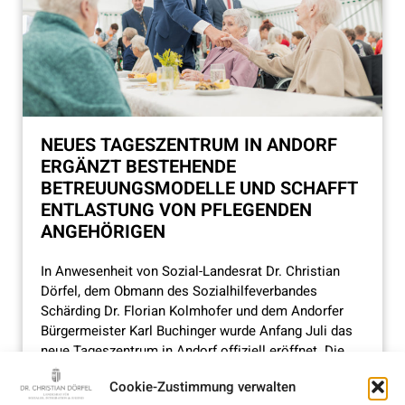
NEUES TAGESZENTRUM IN ANDORF
ERGÄNZT BESTEHENDE
BETREUUNGSMODELLE UND SCHAFFT
ENTLASTUNG VON PFLEGENDEN
ANGEHÖRIGEN
In Anwesenheit von Sozial-Landesrat Dr. Christian
Dörfel, dem Obmann des Sozialhilfeverbandes
Schärding Dr. Florian Kolmhofer und dem Andorfer
Bürgermeister Karl Buchinger wurde Anfang Juli das
neue Tageszentrum in Andorf offiziell eröffnet. Die
barrierefreien Räumlichkeiten befinden sich im
Cookie-Zustimmung verwalten
Erdgeschoss des Bezirksalten- und Pflegeheimes und