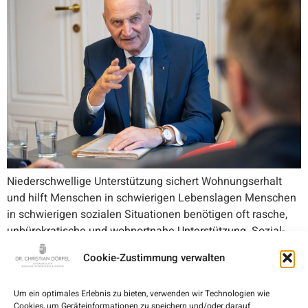
Niederschwellige Unterstützung sichert Wohnungserhalt
und hilft Menschen in schwierigen Lebenslagen Menschen
in schwierigen sozialen Situationen benötigen oft rasche,
unbürokratische und wohnortnahe Unterstützung. Sozial-
Landesrat Dr. Christian Dörfel besuchte daher das Betreute
Cookie-Zustimmung verwalten
Wohnen und den Treffpunkt des Samariterbunds der Stadt
Linz in der Freistädterstraße 317. Die Einrichtung bietet
Um ein optimales Erlebnis zu bieten, verwenden wir Technologien wie
niederschwellige Hilfe für Bewohnerinnen und Bewohner,
Cookies, um Geräteinformationen zu speichern und/oder darauf