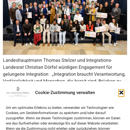
Landeshauptmann Thomas Stelzer und Integrations-
Landesrat Christian Dörfel würdigen Engagement für
gelungene Integration „Integration braucht Verantwortung,
Verlässlichkeit und Menschen, die bereit sind, Brücken zu
bauen. Viele zeigen das tagtäglich, im Beruf, in der
Cookie-Zustimmung verwalten
Gemeinde und ganz besonders im Ehrenamt. Dort findet
Integration im direkten Miteinander statt: unkompliziert,
Um ein optimales Erlebnis zu bieten, verwenden wir Technologien wie
praxisnah und getragen von großem persönlichem Einsatz.
Cookies, um Geräteinformationen zu speichern und/oder darauf
Die […]
zuzugreifen. Wenn sie diesen Technologien zustimmen, können wir Daten
wie das Surfverhalten oder eindeutige IDs auf dieser Website verarbeiten.
Wenn sie die Zustimmung nicht erteilen oder zurückziehen, können