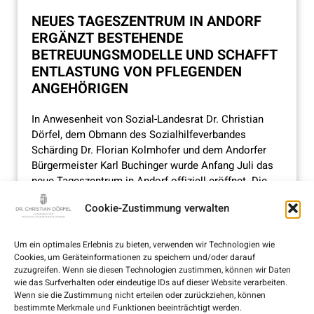
NEUES TAGESZENTRUM IN ANDORF
ERGÄNZT BESTEHENDE
BETREUUNGSMODELLE UND SCHAFFT
ENTLASTUNG VON PFLEGENDEN
ANGEHÖRIGEN
In Anwesenheit von Sozial-Landesrat Dr. Christian
Dörfel, dem Obmann des Sozialhilfeverbandes
Schärding Dr. Florian Kolmhofer und dem Andorfer
Bürgermeister Karl Buchinger wurde Anfang Juli das
neue Tageszentrum in Andorf offiziell eröffnet. Die
barrierefreien Räumlichkeiten befinden sich im
Cookie-Zustimmung verwalten
Erdgeschoss des Bezirksalten- und Pflegeheimes und
bieten …
Um ein optimales Erlebnis zu bieten, verwenden wir Technologien wie
Cookies, um Geräteinformationen zu speichern und/oder darauf
zuzugreifen. Wenn sie diesen Technologien zustimmen, können wir Daten
wie das Surfverhalten oder eindeutige IDs auf dieser Website verarbeiten.
Wenn sie die Zustimmung nicht erteilen oder zurückziehen, können
bestimmte Merkmale und Funktionen beeinträchtigt werden.