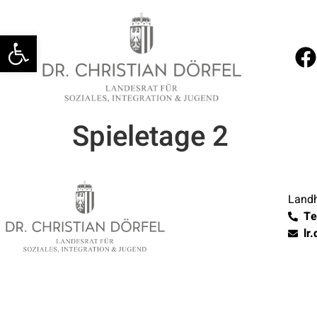
Werkzeugleiste öffnen
Spieletage 2
Landh
Te
lr